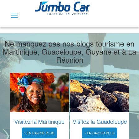
Toggle
navigation
Ne manquez pas nos blogs tourisme en
Martinique, Guadeloupe, Guyane et à La
Réunion
Visitez la Martinique
Visitez la Guadeloupe
EN SAVOIR PLUS
EN SAVOIR PLUS